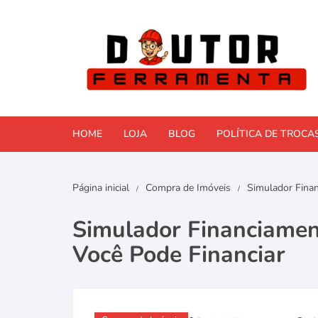
Pular
para
o
conteúdo
HOME
LOJA
BLOG
POLÍTICA DE TROCA
Comparativos e Reviews
Página inicial
Compra de Imóveis
Simulador Finan
Faça Você Mesmo (DIY)
Simulador Financiamen
Ferramentas Elétricas
Você Pode Financiar
Ferramentas manuais
Manutenção e Reformas