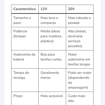
Característica
12V
20V
Tamanho e
Mais leve e
Mais robusta e
peso
compacta
pesada
Potência
Média (ideal
Alta (metal,
(torque)
para madeira,
alvenaria,
plástico)
serviços
pesados)
Autonomia da
Boa para
Maior
bateria
tarefas curtas
autonomia em
tarefas longas
Tempo de
Geralmente
Pode ser maior
recarga
menor
(dependendo
da
amperagem)
Preço
Mais acessível
Custo mais
alto