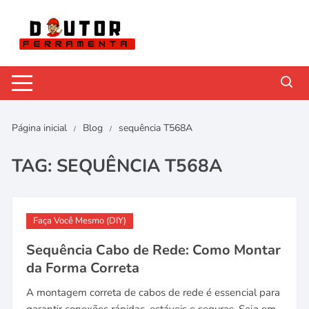
Pular
para
o
conteúdo
Página inicial
Blog
sequência T568A
TAG:
SEQUÊNCIA T568A
Faça Você Mesmo (DIY)
Sequência Cabo de Rede: Como Montar
da Forma Correta
A montagem correta de cabos de rede é essencial para