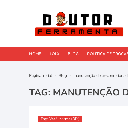
Pular
para
o
conteúdo
HOME
LOJA
BLOG
POLÍTICA DE TROCA
Comparativos e Reviews
Página inicial
Blog
manutenção de ar-condiciona
Faça Você Mesmo (DIY)
TAG:
MANUTENÇÃO D
Ferramentas Elétricas
Ferramentas manuais
Faça Você Mesmo (DIY)
Manutenção e Reformas