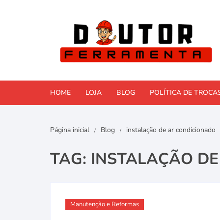
Pular
para
o
conteúdo
HOME
LOJA
BLOG
POLÍTICA DE TROCA
Comparativos e Reviews
Página inicial
Blog
instalação de ar condicionado
Faça Você Mesmo (DIY)
TAG:
INSTALAÇÃO DE
Ferramentas Elétricas
Ferramentas manuais
Manutenção e Reformas
Manutenção e Reformas