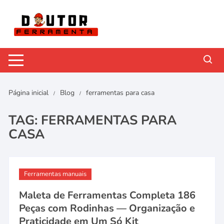
Pular
para
o
conteúdo
Página inicial
Blog
ferramentas para casa
TAG:
FERRAMENTAS PARA
CASA
Ferramentas manuais
Maleta de Ferramentas Completa 186
Peças com Rodinhas — Organização e
Praticidade em Um Só Kit