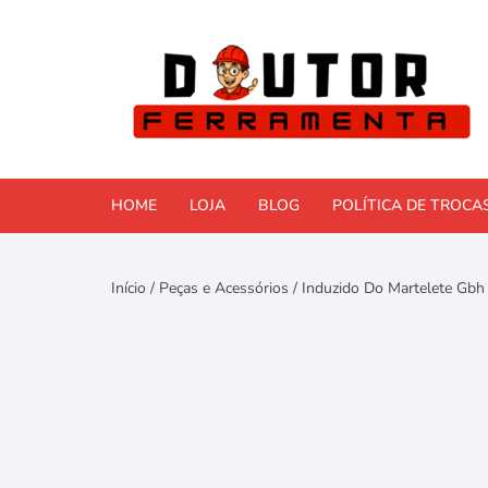
Pular
para
o
conteúdo
HOME
LOJA
BLOG
POLÍTICA DE TROCA
Comparativos e Reviews
Início
/
Peças e Acessórios
/ Induzido Do Martelete Gbh
Faça Você Mesmo (DIY)
Ferramentas Elétricas
Ferramentas manuais
Manutenção e Reformas