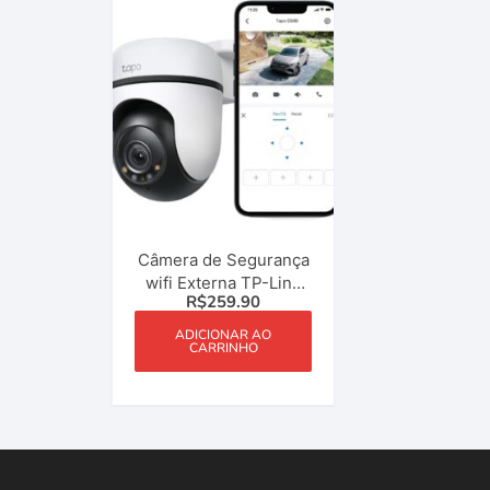
Câmera de Segurança
wifi Externa TP-Link
R$
259.90
Tapo C500 1080p Full
HD 360° de Alcance
ADICIONAR AO
CARRINHO
IP65