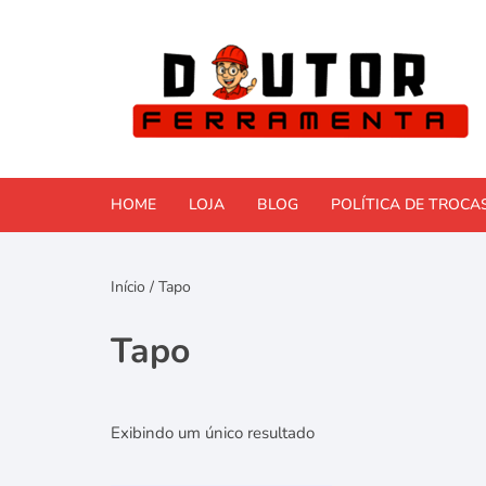
Pular
para
o
conteúdo
HOME
LOJA
BLOG
POLÍTICA DE TROCA
Comparativos e Reviews
Início
/ Tapo
Faça Você Mesmo (DIY)
Tapo
Ferramentas Elétricas
Ferramentas manuais
Exibindo um único resultado
Manutenção e Reformas