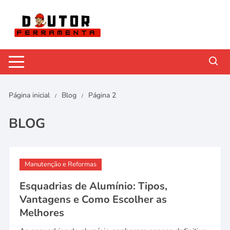
Pular
para
o
conteúdo
Página inicial
Blog
Página 2
BLOG
Manutenção e Reformas
Esquadrias de Alumínio: Tipos,
Vantagens e Como Escolher as
Melhores